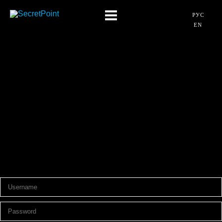
РУС
EN
0 ---
The content of this page is available only to authorized users