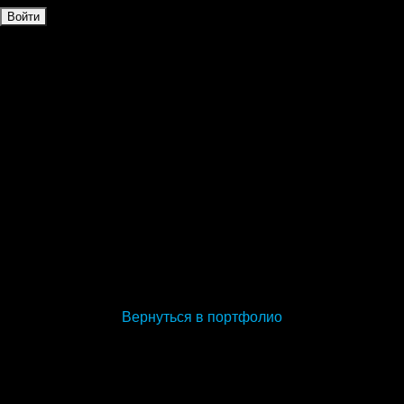
Войти
assets/images/portfolio/T2/hold830760t2.png
Вернуться в портфолио